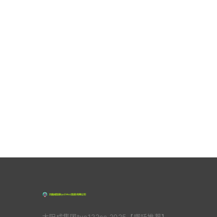
太阳成集团tyc122cc,2025【哪吒推荐】